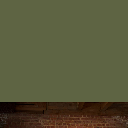
Wenige Zutaten, viel Erfahrung – und
vor allem viel Geduld und Zeit. So
entstehen in echter Handarbeit jeden
Tag unsere leckeren Brote, Brötchen
und Feinbackwaren.