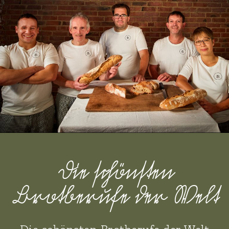
Die ſchönſten
Brotberufe der Welt