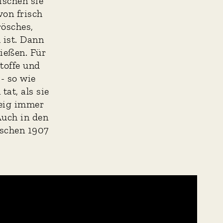
ischen sie
von frisch
rösches,
 ist. Dann
nießen. Für
toffe und
- so wie
at, als sie
teig immer
Auch in den
sschen 1907