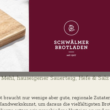
Mehl, hauſeigener
auerteig, Hefe & Sa
Mehl, hauseigener Sauerteig, Hefe & Salz
t braucht nur wenige aber gute, regionale Zutaten
Handwerkskunst, um daraus die vielfältigsten Bro