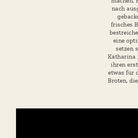
machen. H
nach ausg
gebacke
frisches 
bestreiche
eine opt
setzen 
Katharina 
ihren ers
etwas für 
Broten, di