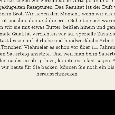
ierzu setzen wir verschiedene Vorteige an und m
eklügelten Rezepturen. Das Resultat ist der Duft 
nem Brot. Wir lieben den Moment, wenn wir ein 
Brot anschneiden und die erste Scheibe noch warm
n wir sie mit etwas Butter, beißen hinein und ge
imale Qualität verzichten wir auf spezielle Zusatzs
stattdessen auf ehrliche und handwerkliche Arbeit 
„Trinchen” Viehmeier es schon vor über 111 Jahren t
ten Sauerteig ansetzte. Und weil man beim Sauer
den nächsten übrig lässt, könnte man fast sagen: 
e wir heute für Sie backen, können Sie noch ein bi
herausschmecken.