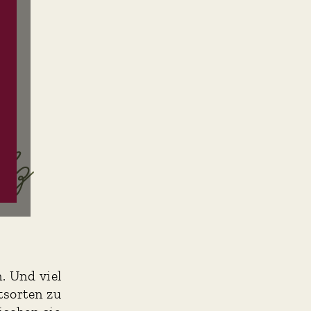
lz
. Und viel
tsorten zu